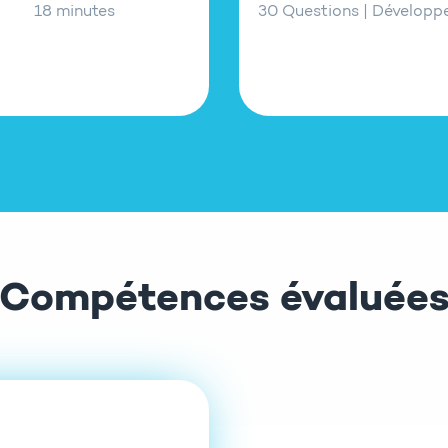
18 minutes
30 Questions | Dévelop
Compétences évaluée