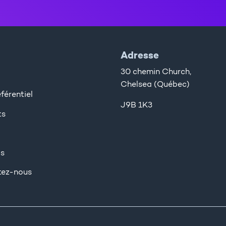
Adresse
30 chemin Church,
Chelsea (Québec)
férentiel
J9B 1K3
ts
os
tez-nous