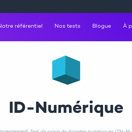
Notre référentiel
Nos tests
Blogue
À 
ID-Numérique
anciennement
Test de saisie de données numériques (TH-N