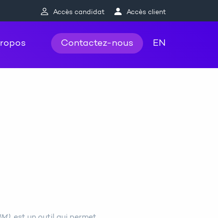
Accès candidat
Accès client
propos
Contactez-nous
EN
UM)
, est un outil qui permet