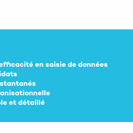
l’efficacité en saisie de données
idats
nstantanés
ganisationnelle
e et détaillé