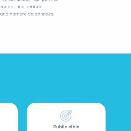
 pendant une période
 grand nombre de données
Public cible