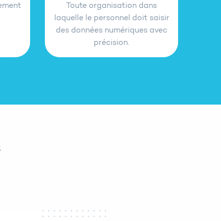
pement
Toute organisation dans
laquelle le personnel doit saisir
des données numériques avec
précision.
s